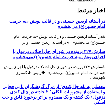
dezmehr.ir/66373
بار مرتبط
 آستانه اربعین حسینی و در قالب پویش «به حرمت
ام حسین(ع) می‌بخشم»
ر آستانه اربعین حسینی و در قالب پویش «به حرمت امام
ین(ع) می‌بخشم» 🔹در آستانه اربعین حسینی و در
سازش ۳۲۷ پرونده در شورای حل اختلاف دزفول با
رای پویش «به حرمت امام حسین(ع) می‌بخشم»
♨️سازش ۳۲۷ پرونده در شورای حل اختلاف دزفول با اجرای پویش
ه حرمت امام حسین(ع) می‌بخشم» 🔷️رئیس دادگستری
رستان
ضلی به نام چال‌کندی؛ از مرگ گردشگران تا بی‌حجابی
و استفاده از مشروبات الکلی / ۲ حادثه در چال کندی
فول / یک کشته و یک مصدوم بر اثر برخورد قایق و جت
کی