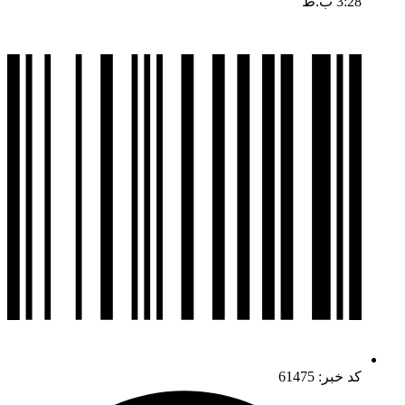
3:28 ب.ظ
کد خبر: 61475