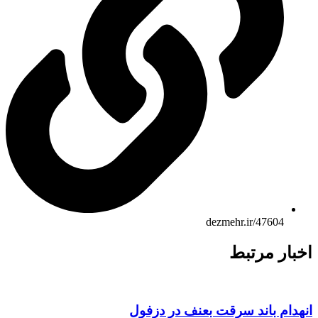
dezmehr.ir/47604
بار مرتبط
هدام باند سرقت بعنف در دزفول