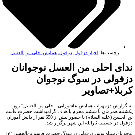
برچسب‌ها:
اخبار دزفول
,
دزفول
,
همایش احلی من العسل
ای احلی من العسل نوجوانان
زفولی در سوگ نوجوان
بلا+تصاویر
 گزارش دزمهراب همایش عاشورایی “احلی من العسل” روز
شنبه همزمان با ششم محرم با هدف گرامیداشت حضرت قاسم
بن الحسن (علیه السلام) با حضور بیش از 650 نفر از دانش آموزان
ول در حسینیه ثارالله این شهر برگزار شد.
جوانان سیاه پوش دزفولی در سوگ حضرت قاسم بن‌الحسن (ع)