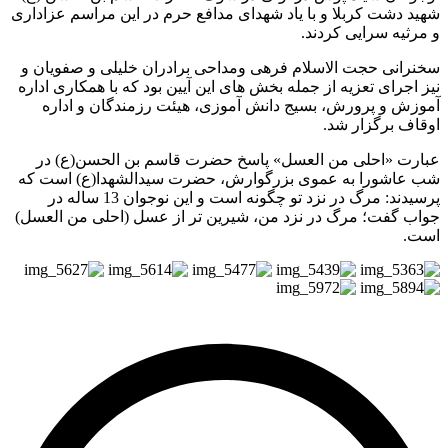
د دشت کربلا و با یاد شهدای مدافع حرم در این مراسم عزاداری
رثیه سرایی کردند.
رانی حجت الاسلام فرهی ومداحی برادران خلیلی و صفویان و
 اجرای تعزیه از جمله بخش های این آیین بود که با همکاری اداره
وزش و پرورش، بسیج دانش آموزی، هیئت رزمندگان و اداره
اف برگزار شد.
ارت «احلی من العسل» پاسخ حضرت قاسم بن الحسن(ع) در
 عاشورا به عموی بزرگوارش، حضرت سیدالشهدا(ع) است که
پرسیدند: مرگ در نزد تو چگونه است و این نوجوان 13 ساله در
اب گفت؛ مرگ در نزد من، شیرین تر از عسل (احلی من العسل)
ت.