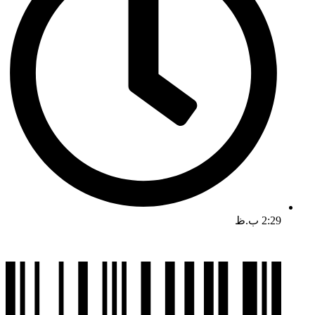
2:29 ب.ظ