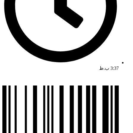
3:37 ب.ظ