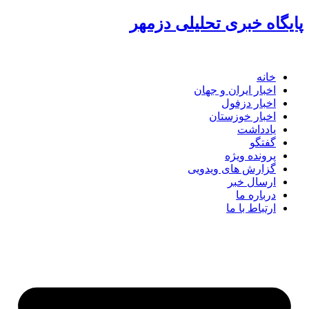
پرش
پایگاه خبری تحلیلی دزمهر
به
محتوا
خانه
اخبار ایران و جهان
اخبار دزفول
اخبار خوزستان
یادداشت
گفتگو
پرونده ویژه
گزارش های ویدویی
ارسال خبر
درباره ما
ارتباط با ما