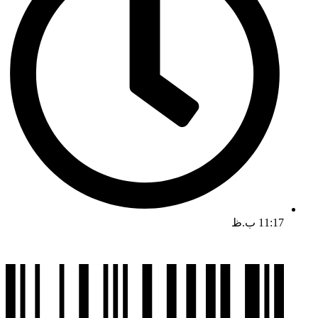
11:17 ب.ظ