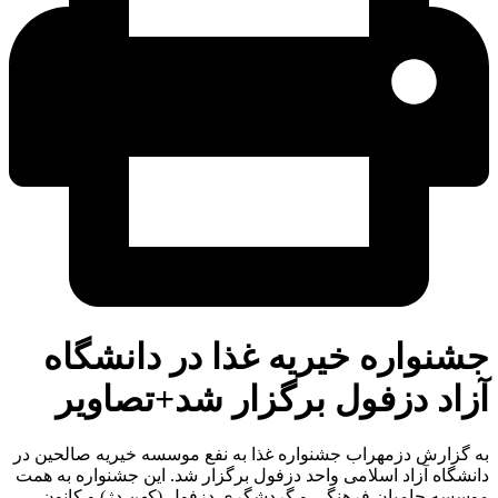
نواره خیریه غذا در دانشگاه
اد دزفول برگزار شد+تصاویر
 گزارش دزمهراب جشنواره غذا به نفع موسسه خیریه صالحین در
شگاه آزاد اسلامی واحد دزفول برگزار شد. این جشنواره به همت
سسه حامیان فرهنگی و گردشگری دزفول (کهن دژ) و کانون