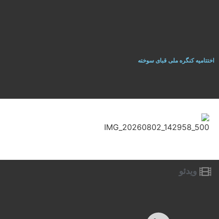
اختتاميه کنگره ملی قبای سوخته
ویدئو