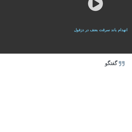
انهدام باند سرقت بعنف در دزفول
گفتگو