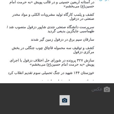
در آستانه اربعین حسینی و در قالب پویش «به حرمت امام
حسین(ع) می‌بخشم»
کشف و پلمب کارگاه تولید مشروبات الکلی و مواد مخدر
صنعتی در دزفول
سرپرست دانشگاه صنعتی جندی شاپور دزفول منصوب شد /
طهماسبی جایگزین بدیعی گردید
سارقان سیم برق در دزفول زمین گیر شدند
کشف و توقیف سه محموله قاچاق چوب جنگلی در بخش
مرکزی دزفول
سازش ۳۲۷ پرونده در شورای حل اختلاف دزفول با اجرای
پویش «به حرمت امام حسین(ع) می‌بخشم»
خوزستان ۱۴۴ شهید در جنگ تحمیلی سوم تقدیم انقلاب کرد
فرمانده جدید سپاه دزفول معارفه شد
عکس