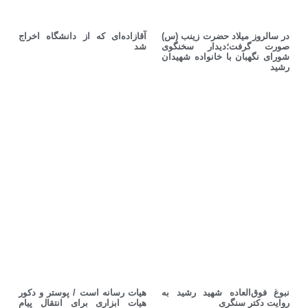
در سالروز میلاد حضرت زینب (س)
آقازاده‌ای که از دانشگاه اخراج
صورت گرفت؛دیدار سخنگوی
شد
شورای نگهبان با خانواده شهیدان
رشید
نبوغ فوق‌العاده‌ شهید رشید به
هیات رسانه است / پوستر و دکور
روایت دکتر سنگری
هیات ابزاری برای انتقال پیام