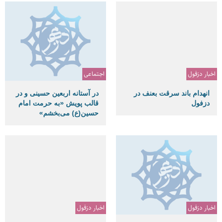
اخبار دزفول
اجتماعی
انهدام باند سرقت بعنف در
در آستانه اربعین حسینی و در
دزفول
قالب پویش «به حرمت امام
حسین(ع) می‌بخشم»
اخبار دزفول
اخبار دزفول