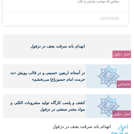
مجازی که موجب رنجش و تکدر
23/07/2026
انهدام باند سرقت بعنف در دزفول
اخبار دزفول
در آستانه اربعین حسینی و در قالب پویش «به
حرمت امام حسین(ع) می‌بخشم»
اجتماعی
کشف و پلمب کارگاه تولید مشروبات الکلی و
مواد مخدر صنعتی در دزفول
اخبار دزفول
اخبار
انهدام باند سرقت بعنف در دزفول
برگزیده