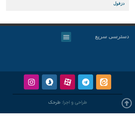
دزفول
دسترسی سریع
طراحی و اجرا:
طرحک