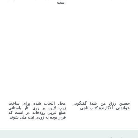
است
حسین رزق من شد/ گفتگویی
محل انتخاب شده برای ساخت
خواندنی با نگارندهٔ کتاب ناجی
زیپ لاین، بر روی آثار باستانی
ضلع غربی رودخانه دز است که
قرار بوده به زودی ثبت ملی شوند