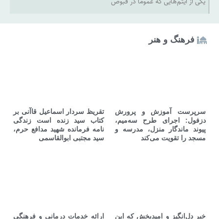
یکی از آیتم‌هایی که عموما در قبوض
فرهنگ و هنر
سرپرست آموزش و پرورش
تقریظ سردار اسماعیل قاآنی بر
دزفول: اجرای طرح سه‌میم،
کتاب سید زنده است زندگی
پیوند ماندگار منزل، مدرسه و
نامه فرمانده شهید مدافع حرم،
مسجد را تقویت می‌کند
سید مجتبی ابوالقاسمی
خبر دل‌انگیز و امیدبخش که این
ارائه خدمات درمانی و فرهنگی