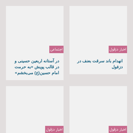
اخبار دزفول
اجتماعی
انهدام باند سرقت بعنف در
در آستانه اربعین حسینی و
دزفول
در قالب پویش «به حرمت
امام حسین(ع) می‌بخشم»
اخبار دزفول
اخبار دزفول