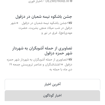
🌐 DEZMEHRAB.IR ✅اخبار فوری
جشن باشکوه نیمه شعبان در دزفول
📸⚡جشن باشکوه نیمه شعبان در دزفول 🔹شهر
دزفول در شب میلاد منجی بشریت، حضرت
مهدی(عج)، غرق در نور و
تصاویری از حمله آشوبگران به شهردار
شهر حمزه دزفول
📸⚡تصاویری از حمله آشوبگران به شهردار شهر حمزه
دزفول 🔹اغتشاشگران و عناصر تروریستی جمعه ۱۹
دی ماه با حمله به
آخرین اخبار
اخبار گوناگون