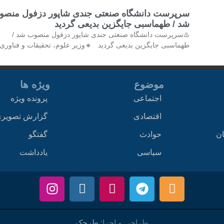
سرپرست دانشگاه صنعتی جندی شاپور دزفول منصو
شد / طهماسبی جایگزین بدیعی گردید
♨️سرپرست دانشگاه صنعتی جندی شاپور دزفول منصوب شد /
طهماسبی جایگزین بدیعی گردید 🔸وزیر علوم، تحقیقات و فناوری 
موضوع
ویژه ها
اجتماعی
پرونده ویژه
اقتصادی
گزارش تصویر
ان
حوادث
گفتگو
سیاسی
یادداشت
طراحی و اجرا:
طرحک