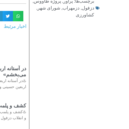
,
پروژه طاووس
,
پراور
برچسب‌ها:
,
شورای شهر
,
دزمهراب
,
دزفول
کشاورزی
اخبار مرتبط
مام حسین(ع)
می‌بخشم»
م» 🔹در آستانه
بعین حسینی و در
تی در دزفول
دادستان عمومی
انقلاب دزفول از