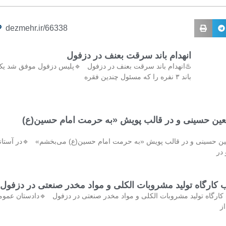
dezmehr.ir/66338
انهدام باند سرقت بعنف در دزفول
️انهدام باند سرقت بعنف در دزفول 🔹پلیس دزفول موفق شد یک
باند ۳ نفره را که مسئول چندین فقره
در آستانه اربعین حسینی و در قالب پویش «به حرمت ا
️در آستانه اربعین حسینی و در قالب پویش «به حرمت امام حسین(ع) می‌بخش
ار
کشف و پلمب کارگاه تولید مشروبات الکلی و مواد مخدر صنع
کشف و پلمب کارگاه تولید مشروبات الکلی و مواد مخدر صنعتی در دزفول 
و 