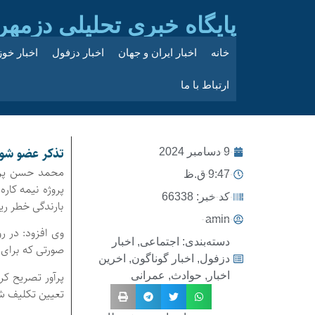
پایگاه خبری تحلیلی دزمهر
خانه
اخبار ایران و جهان
اخبار دزفول
اخبار خو
ارتباط با ما
تذکر عضو شور
9 دسامبر 2024
محمد حسن پرآو
9:47 ق.ظ
پروژه نیمه کار
کد خبر: 66338
بارندگی خطر ری
amin
وی افزود: در 
دسته‌بندی:
اجتماعی
,
اخبار
صورتی که برای 
دزفول
,
اخبار گوناگون
,
اخرین
پرآور تصریح کر
اخبار
,
حوادث
,
عمرانی
تعیین تکلیف شد