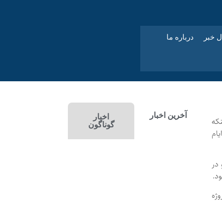
ل خبر
درباره ما
آخرین اخبار
اخبار
که
گوناگون
یام
 در
د.
وژه