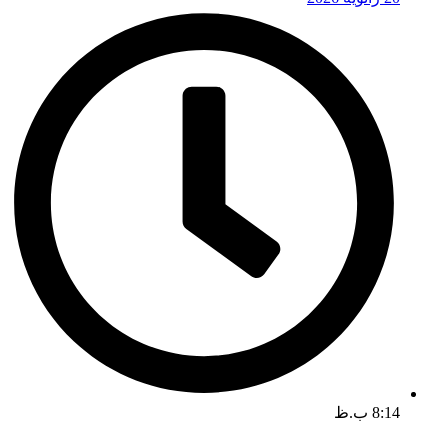
8:14 ب.ظ