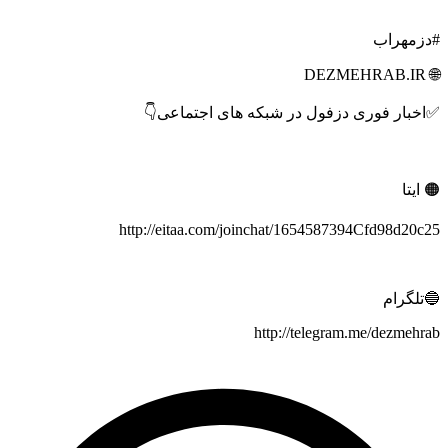
#دزم
✅اخبار فوری دزفول در شبکه های اجتما

http://eitaa.com/joinchat/1654587394Cfd98d
🔵تل
http://telegram.me/dezm