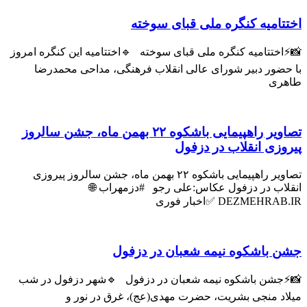
اميه کنگره ملی قبای سوخته
ختتاميه کنگره ملی قبای سوخته 🔹اختتامیه این کنگره امروز
ضور دبیر شورای عالی انقلاب فرهنگی، مداحی محمدرضا
ری
تصاویر راهپیمایی باشکوه ۲۲ بهمن ماه، جشن سالروز
زی انقلاب در دزفول
تصاویر راهپیمایی باشکوه ۲۲ بهمن ماه، جشن سالروز پیروزی
اب در دزفول عکاس:علی رجو #دزمهراب 🌐
DEZMEH ✅اخبار فوری
باشکوه نیمه شعبان در دزفول
شن باشکوه نیمه شعبان در دزفول 🔹شهر دزفول در شب
د منجی بشریت، حضرت مهدی(عج)، غرق در نور و