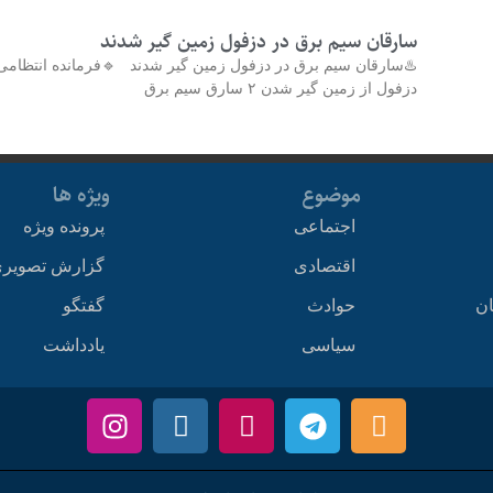
سارقان سیم برق در دزفول زمین گیر شدند
♨️سارقان سیم برق در دزفول زمین گیر شدند 🔹فرمانده انتظامی
دزفول از زمین گیر شدن ۲ سارق سیم برق
موضوع
ویژه ها
اجتماعی
پرونده ویژه
اقتصادی
گزارش تصویر
ان
حوادث
گفتگو
سیاسی
یادداشت