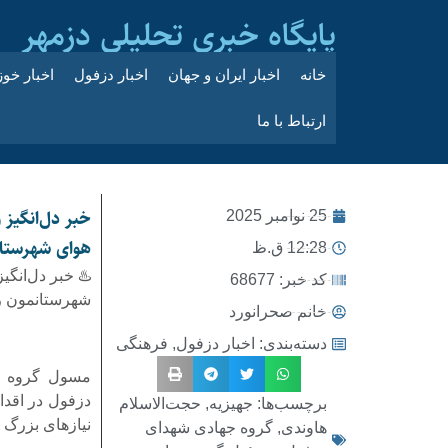
پایگاه خبری تحلیلی دزمهر
خانه
اخبار ایران و جهان
اخبار دزفول
اخبار خو
ارتباط با ما
خبر دل‌انگیز
25 نوامبر 2025
هوای شهرستان
12:28 ق.ظ
♨️ خبر دل‌انگ
کد خبر: 68677
شهرستانمون ر
خانم صحرانورد
دسته‌بندی:
اخبار دزفول
,
فرهنگی
مسول گروه جه
دزفول در اقدام
برچسب‌ها:
جهیزیه
,
حجت‌الاسلام
نیازهای بزرگ 
هاوندی
,
گروه جهادی شهدای