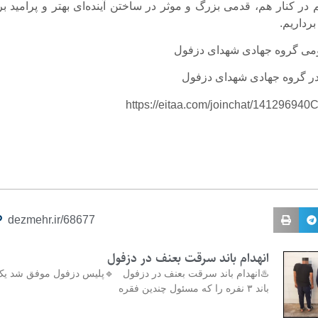
در کنار هم، قدمی بزرگ و موثر در ساختن آینده‌ای بهتر و پرامید بر
رداریم.
ی گروه جهادی شهدای دزفول
ر گروه جهادی شهدای دزفول
https://eitaa.com/joinchat/14129694
dezmehr.ir/68677
انهدام باند سرقت بعنف در دزفول
♨️انهدام باند سرقت بعنف در دزفول 🔹پلیس دزفول موفق شد ی
باند ۳ نفره را که مسئول چندین فقره