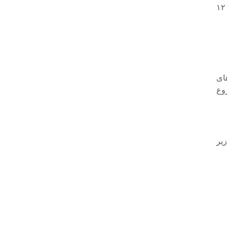
با پیگیری‌های متمرکز و همت بی‌نظیر، طرح اول فقط در قالب ۳۰ میلیون تومان، ۱۲
و ج
مر
‌