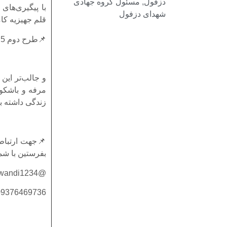
دزفول
,
مسئول گروه جهادی
شهدای دزفول
قلم جهیزیه کام
📌طرح دوم 5قلم فقط 49میلیون
و جالب‌تر این 
مرفه و باشکوه
زندگی داشته ب
‌📌جهت ارتباط
بفرستین با شم
@Hawandi1234
09376469736 فقط پیام مشخصات عروس دا