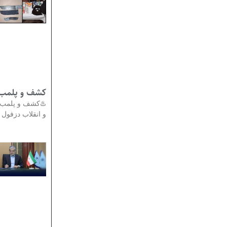
عتی در دزفول
دادستان عمومی
انقلاب دزفول از