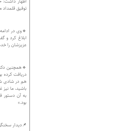
اظهار داشت: خد
توفیق قلمداد می
🔹وی در ادامه 
ابلاغ کرد و گف
عزیزشان را خد
🔹همچنین دکتر 
دریافت کرده بو
هم در شادی شم
باشید، ما نیز 
به آن دستور ف
بود.»
📌دیدار سخنگوی