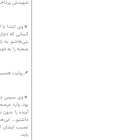
شهیدش پرداخ
🔹وی ابتدا با
کسانی که دچار 
بنی‌هاشم به ش
صحنه را به خوب
📌روایت همسر ا
🔹وی سپس در خ
بود، وارد عرصه
آینده را بدون 
داشتم… این‌ها
نصیب ایشان کر
یابد.