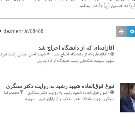
 به حسین (ع) وفادار بماند.
dezmehr.ir/68468
آقازاده‌ای که از دانشگاه اخراج شد
🔴⚡آقازاده‌ای که از دانشگاه اخراج شد 📌شهید امین عباس رشید فرزند
شهید سپهبد غلامعلی رشید هیچگاه از نام پدرش
نبوغ فوق‌العاده‌ شهید رشید به روایت دکتر سنگری
🟠⚡️نبوغ فوق‌العاده‌ شهید رشید به روایت دکتر سنگری 🔻محمدرضا
سنگری چهره ماندگار هنر انقلاب و از یاران دیرین سپهبد