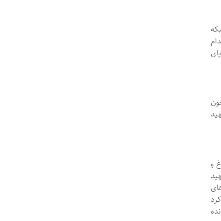
ز اعضای شبکه
دام
پای
ون
ید
غ و
هید
های
رد
نده