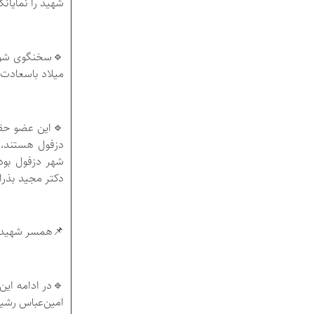
شهید را نمایانگ
🔹سخنگوی شورای
میلاد باسعادت 
🔹این عضو حقوق
دزفول هستند، 
شهر دزفول بود،
دکتر مجید بذرا
📌همسر شهید: 
🔹در ادامه این
امین‌عباس رشید 