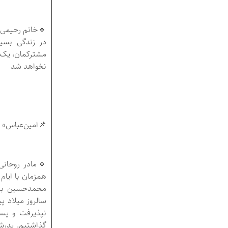
🔹خانم رحیمی 
در زندگی بسیا
مشترکمان، یک د
نخواهد شد
📌امین‌عباس» تص
🔹مادر روحانی
همزمان با ایام
محمدحسین بگذا
سالروز میلاد پ
نپذیرفت و پسر
گذاشتیم. پدرش