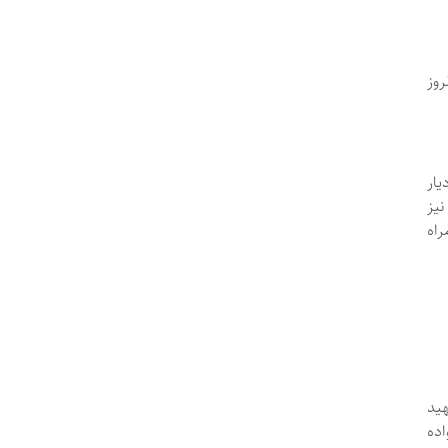
روز
یار
یز
راه
هید
اده