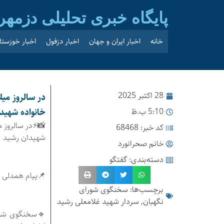
پایگاه خبری تحلیلی دزمهر
خانه
اخبار ایران و جهان
اخبار دزفول
اخبار خوزستا
28 اکتبر 2025
در سالروز می
5:10 ب.ظ
خانواده شهید
📸⚡در سالروز 
کد خبر: 68468
شهیدان رشید
خانم صحرانورد
دسته‌بندی:
گفتگو
📌پیام همدلی آ
برچسب‌ها:
سخنگوی شورای
نگهبان
,
سردار شهید غلامعلی رشید
🔹سخنگوی شورا