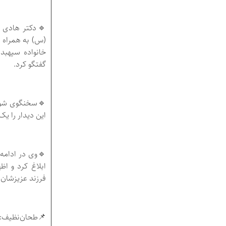
🔹دکتر هادی ط
(س) به همراه د
خانواده سپهبد
گفتگو کرد.
🔹سخنگوی شورا
این دیدار را یک
🔹وی در ادامه 
ابلاغ کرد و اظ
فرزند عزیزشان
📌طحان‌نظیف: