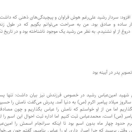
افزود: سردار رشید علی‌رغم هوش فراوان و پیچیدگی‌های ذهنی که داشت 
ر ساده و صادق بود. من به صراحت می‌توانم بگویم که در طول زند
روغ از او نشنیدم. به نظر من رشید یک موجود ناشناخته بود و در تاریخ تک
ویرِ پدر در آیینه بود
 شهید امین‌عباس رشید در خصوص فرزندش نیز بیان داشت: تنها پسر
 سالروز میلاد پیامبر اکرم (ص) به دنیا آمد. پدرش می‌گفت نامش را حسین
ریم اما من از او خواستم که نامش را عباس بگذاریم و چون مصادف 
یامبر (ص) است، محمدعباس ثبت کنیم اما اداره ثبت احوال این اسم را از
م حدود چهار ماه بدون اسم بود تا اینکه سرانجام اسمش را امین‌عب
 وقتی پرسید که چرا اصرار داری او را عباس بنامیم، گفتم چون می‌خوا