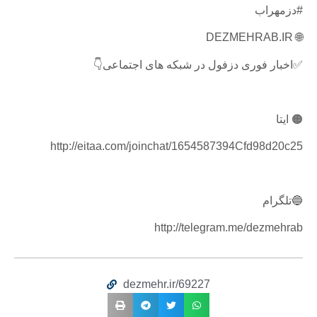
#دزمهراب
🌐 DEZMEHRAB.IR
✅اخبار فوری دزفول در شبکه های اجتماعی👇
🟠 ایتا
http://eitaa.com/joinchat/1654587394Cfd98d20c25
🔵تلگرام
http://telegram.me/dezmehrab
dezmehr.ir/69227