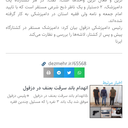
ترین و فعال ترین واحدها است، گفت: در هر کشتارگاه یک
دامپزشک، ۲ دستیار و یک ناظر ذبح شرعی مستقر است که با تایید
امام جمعه و نامه ولی فقیه استان در دامپزشکی به کار گرفته
شده‌اند.
رئیس دامپزشکی دزفول بیان کرد: دامپزشک مستقر در کشتارگاه
پیش و پس از کشتار، لاشه‌ها را بررسی و نظارت می‌کند
ایرنا
dezmehr.ir/65568
اخبار مرتبط
انهدام باند سرقت بعنف در دزفول
♨️انهدام باند سرقت بعنف در دزفول 🔹پلیس دزفول
موفق شد یک باند ۳ نفره را که مسئول چندین فقره