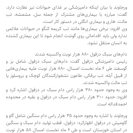
ورجاوند با بیان اینکه دامپزشکی بر غذای حیوانات نیز نظارت دارد،
گفت: مبارزه با بیماری‌های مشترک از جمله سل، مشمشه، تب
مالت، هاری و بیماری انگلی در دستور کار است،
وی افزود: برخی بیماری‌ها مانند تب کریمه کنگو در حیوانات علائمی
ندارد ولی باید اقداماتی روی گوشت انجام شود تا این بیماری کشنده
به انسان منتقل نشود.
دام‌های سبک دزفول ۸۸۰ هزار نوبت واکسینه شدند
رئیس دامپزشکی دزفول گفت: دام‌های سبک دزفول شامل بز و
گوسفند طی ۶ ماه نخست امسال، ۸۸۰ هزار نوبت علیه بیماری‌هایی
از قبیل آبله، تب برفکی، طاعون نشخوارکنندگان کوچک و بروسلوز یا
تب مالت واکسینه شدند.
وی به وجود حدود ۳۸۰ هزار راس دام سبک در دزفول اشاره کرد و
افزود: حدود ۳۰۰ هزار راس دام سبک در دزفول و بقیه در محدوده
احمدفداله است.
ورجاوند با اشاره به وجود حدود ۳۵ هزار راس دام سنگین شامل گاو و
گاومیش در دزفول اظهارکرد: دزفول، قطب تولید دام سبک و سنگین
در استان خوزستان است و طی ۶ ماه نخست امسال ۵۸ هزار نوبت