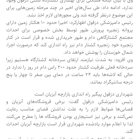
وی با بیان اینکه مشکلی برای بهسازی کشتارگاه سنتی دزفول وجود
ندارد، ادامه داد: طی سال‌های اخیر در چند مرحله زمین‌هایی برای
این موضوع درنظر گرفته شد ولی مجوزهای لازم اخذ نشد.
رئیس دامپزشکی دزفول اظهارکرد: اخیرا حدود ۱۰ هکتار زمین دارای
پروانه زنجیره پرورش طیور توسط بخش خصوصی برای احداث
مجتمع کشتارگاهی دام و طیور خریداری شده و قرار است در کنار
زنجیره خود زنجیره کشتار دام نیز راه اندازی کند که درصورت اجرا،
شمال خوزستان را پوشش خواهد داد.
وی افزود: به شدت نیازمند ارتقای سردخانه کشتارگاه هستیم زیرا
سردخانه فعلی ظرفیت کشتار حدود ۲۰۰ راس دام در روز را ندارد در
حالی که لاشه‌ها باید ۲۴ ساعت در دمای بین صفر تا چهار یا پنج
درجه سانتیگراد بمانند.
شهرداری دزفول پیگیر راه اندازی بازارچه آبزیان است
رئیس دامپزشکی دزفول گفت: برخی فروشگاه‌های آبزیان و
قصابی‌ها ضوابط لازم را به علت نداشتن فضای مناسب رعایت
نمی‌کنند و برخی نیز استیجاری بودن فروشگاه ها را مطرح می‌کنند
لذا با اعلام موارد یادشده شهرداری قرار است بازارچه آبزیان احداث
کند.
وی افزود: با توجه به لزوم ورود بخش خصوصی، زمینی از سوی