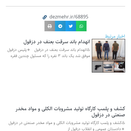
dezmehr.ir/68895
اخبار مرتبط
انهدام باند سرقت بعنف در دزفول
♨️انهدام باند سرقت بعنف در دزفول 🔹پلیس دزفول
موفق شد یک باند ۳ نفره را که مسئول چندین فقره
کشف و پلمب کارگاه تولید مشروبات الکلی و مواد مخدر
صنعتی در دزفول
♨️کشف و پلمب کارگاه تولید مشروبات الکلی و مواد مخدر صنعتی در دزفول
🔹دادستان عمومی و انقلاب دزفول از