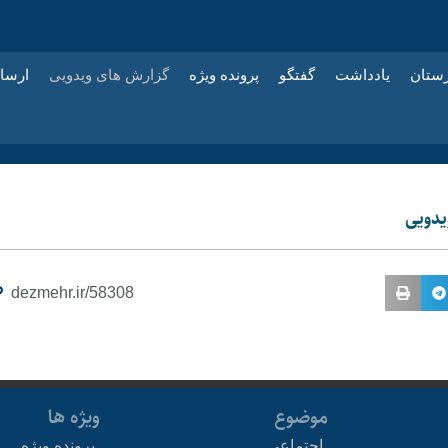
زستان
یادداشت
گفتگو
پرونده ویژه
گزارش های ویدویی
ارسا
یدویی
dezmehr.ir/58308
موضوع
ویژه ها
اجتماعی
پرونده ویژه