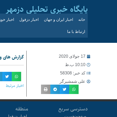
پایگاه خبری تحلیلی دزمهر
خانه
اخبار ایران و جهان
اخبار دزفول
اخبار خو
ارتباط با ما
گزارش های و
17 جولای 2020
10:10 ب.ظ
کد خبر: 58308
علی شمشیرگر
اخبار مرتبط
دسترسی سریع
منطقه
صفحه‌نخست
اخبار دزفول