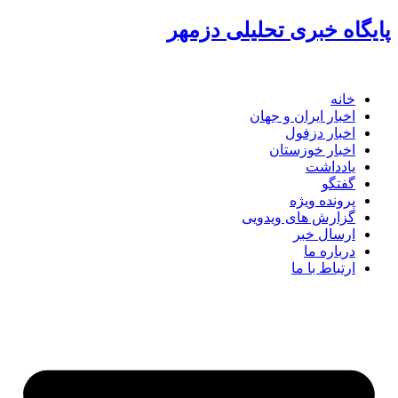
پرش
پایگاه خبری تحلیلی دزمهر
به
محتوا
خانه
اخبار ایران و جهان
اخبار دزفول
اخبار خوزستان
یادداشت
گفتگو
پرونده ویژه
گزارش های ویدویی
ارسال خبر
درباره ما
ارتباط با ما