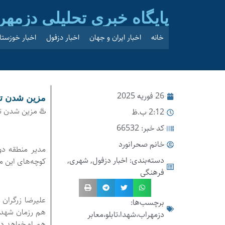
پایگاه خبری تحلیلی دزمهر
خانه
اخبار ایران و جهان
اخبار دزفول
اخبار خوزستا
26 فوریه 2025
مزین شدن تابلوهای معاب
♨️ مزین شدن تابلوهای معابر
2:12 ب.ظ
کد خبر: 66532
خانم صحرانورد
دسته‌بندی:
اخبار دزفول
,
شهری
,
کوچه‌های این م
فرهنگی
علیرضا زرگران 
برچسب‌ها:
هم‌ رزمان شهد
دزمهراب،شهدا،تابلو،معابر
همراه خواهد د