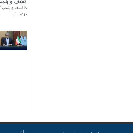
کشف و پلمب 
♨️کشف و پلمب کا
دزفول از