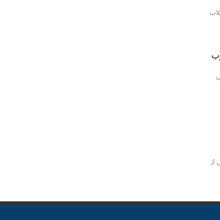
لاب
ب
ی
 از