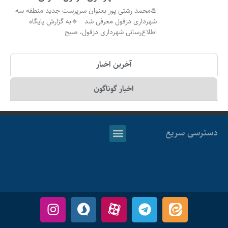
♨️محمد رشتی پور بعنوان سرپرست جدید منطقه سه
شهرداری دزفول معرفی شد 🔹به گزارش پایگاه
اطلاع‌رسانی شهرداری دزفول، صبح
آخرین اخبار
اخبار گوناگون
دسترسی سریع