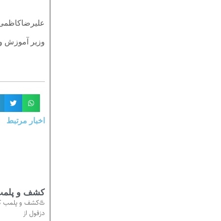
علیرضاکاظمی
وزیر آموزش و
اخبار مرتبط
کشف و پلمب 
♨️کشف و پلمب کا
دزفول از