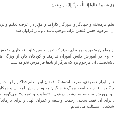
مْ مُصیبَةٌ قالُوا إِنَّا لِلَّهِ وَ إِنَّا إِلَیْهِ راجِعُونَ
 فرهیخته و جهادگر و آموزگار کارآمد و مؤثر در عرصه تعلیم و ترب
، مرحوم حسن گلچین نژاد، موجب تأسف و تأثر فراوان شد.
ز معلمان متعهد و نمونه ای بودند که تعهد، حسن خلق، فداکاری و تلاش
ی وی در آموزش دانش آموزان نیازمند و کودکان کار، از ویژگی ها
خصیتی آن مرحوم بود که هرگز از یادها فراموش نخواهد شد.
ن ابراز همدردی، ضایعه اندوهناک فقدان این معلم فداکار را به خانوا
د گلچین نژاد و جامعه بزرگ فرهنگیان به ویژه دانش آموزان و همکار
و پرورش منطقه سردشت دزفول، «تسلیت و تعزیت» می‌گویم و 
 برای آن فقید سعید، رحمت واسعه و غفران الهی و برای بازماندگ
شکیبایی مسئلت می نمایم.