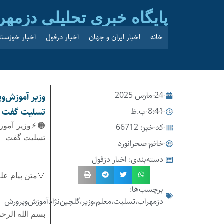
پایگاه خبری تحلیلی دزمهر
خانه
اخبار ایران و جهان
اخبار دزفول
اخبار خوزستا
24 مارس 2025
وزیر آموزش‌و
8:41 ب.ظ
تسلیت گفت
کد خبر: 66712
🟠⚡️وزیر آمو
تسلیت گفت
خانم صحرانورد
دسته‌بندی:
اخبار دزفول
🔻متن پیام عل
برچسب‌ها:
دزمهراب،تسلیت،معلم،وزیر،گلچین‌نژاد‌آموزش‌و‌پرورش
بسم الله الرح