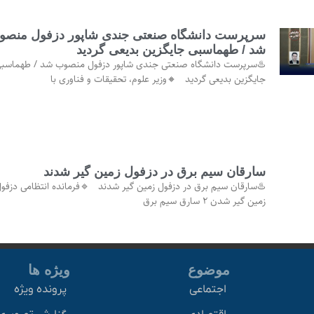
سرپرست دانشگاه صنعتی جندی شاپور دزفول منصو
شد / طهماسبی جایگزین بدیعی گردید
♨️سرپرست دانشگاه صنعتی جندی شاپور دزفول منصوب شد / طهماسب
جایگزین بدیعی گردید 🔸وزیر علوم، تحقیقات و فناوری با
سارقان سیم برق در دزفول زمین گیر شدند
♨️سارقان سیم برق در دزفول زمین گیر شدند 🔹فرمانده انتظامی دزفول
زمین گیر شدن ۲ سارق سیم برق
موضوع
ویژه ها
اجتماعی
پرونده ویژه