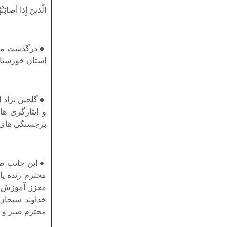
الَّذینَ إِذا أَصابَتْهُ
🔸درگذشت معلم
استان خوزستان
🔸گلچین نژاد ا
و ایثارگری ها
برجستگی های ش
🔸این جانب ضم
محترم زنده یا
معزز آموزش 
خداوند سبحان
محترم صبر و 