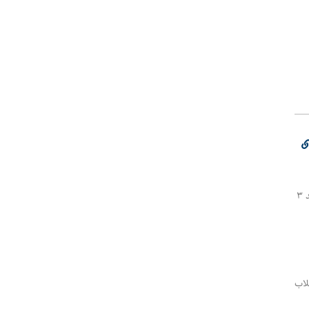
♨️انهدام باند سرقت بعنف در دزفول 🔹پلیس دزفول موفق شد یک باند ۳
لاب