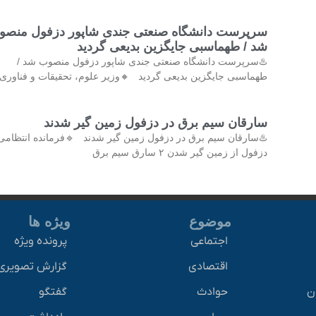
سرپرست دانشگاه صنعتی جندی شاپور دزفول منصو
شد / طهماسبی جایگزین بدیعی گردید
♨️سرپرست دانشگاه صنعتی جندی شاپور دزفول منصوب شد /
طهماسبی جایگزین بدیعی گردید 🔸وزیر علوم، تحقیقات و فناوری 
سارقان سیم برق در دزفول زمین گیر شدند
♨️سارقان سیم برق در دزفول زمین گیر شدند 🔹فرمانده انتظامی
دزفول از زمین گیر شدن ۲ سارق سیم برق
موضوع
ویژه ها
اجتماعی
پرونده ویژه
اقتصادی
گزارش تصویری
ان
حوادث
گفتگو