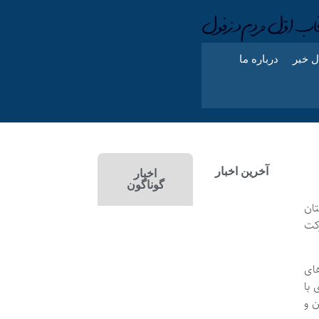
ل خبر
درباره ما
آخرین اخبار
اخبار
گوناگون
ان
کت
ای
 با
ن و