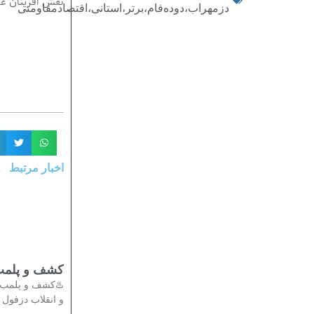
ر دانست./ایرنا
دزمهراب،دوده‌فام،برتر،استانی،اقتصاد‌مقاومتی
اخبار مرتبط
تی در دزفول
دادستان عمومی
انقلاب دزفول از