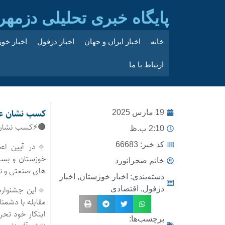
پایگاه خبری تحلیلی دزمهر
خانه
اخبار ایران و جهان
اخبار دزفول
اخبار خو
ارتباط با ما
کسب نشان عال
19 مارس 2025
🔴⚡کسب نشان ع
2:10 ب.ظ
کد خبر: 66683
🔹در آیین اع
خوزستان و بسی
خانم صحرانورد
های صنعتی و ت
دسته‌بندی:
اخبار خوزستان
,
اخبار
🔹این جشنواره
دزفول
,
اقتصادی
مقابله با دشمنا
ابتکار خود تحر
برچسب‌ها: