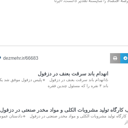
نقش آفرینان عرصه اقتصاد را شایسته تقدی
dezmehr.ir/66683
انهدام باند سرقت بعنف در دزفول
️انهدام باند سرقت بعنف در دزفول 🔹پلیس دزفول موفق شد یک
باند ۳ نفره را که مسئول چندین فقره
کشف و پلمب کارگاه تولید مشروبات الکلی و مواد مخدر صنع
کشف و پلمب کارگاه تولید مشروبات الکلی و مواد مخدر صنعتی در دزفول 
و 