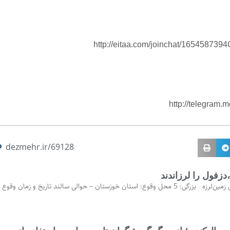
http://eitaa.com/joinchat/165458739
http://telegram
dezmehr.ir/69128
♨️گزارش مقدماتی زمین‌لرزه بزرگی: 5 محل وقوع: استان خوزستان – حوالی سالند تاریخ و زمان وقوع 