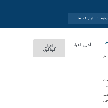
رباره ما
ارتباط با ما
ر
آخرین اخبار
اخبار
گوناگون
 در
ین جمعیت
ید
خی