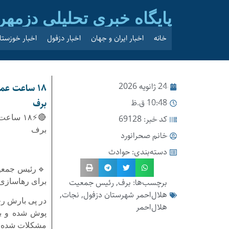
پایگاه خبری تحلیلی دزمهر
خانه
اخبار ایران و جهان
اخبار دزفول
اخبار خوزستا
24 ژانویه 2026
۱۸ ساعت عم
10:48 ق.ظ
برف
کد خبر: 69128
🔴⚡۱۸ س
برف
خانم صحرانورد
دسته‌بندی:
حوادث
برچسب‌ها:
برف
,
رئیس جمعیت
برای رهاسازی ۲۵ خودرو و موتورسیکلت گرفتار در برف ارتفاعات سالند کوه‌ خبر
هلال‌احمر شهرستان دزفول
,
نجات
,
در پی بارش رح
هلال‌احمر
پوش شده و با
مشکلات شده 