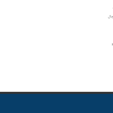
♨️معضلی به نام چال‌کندی؛ 
