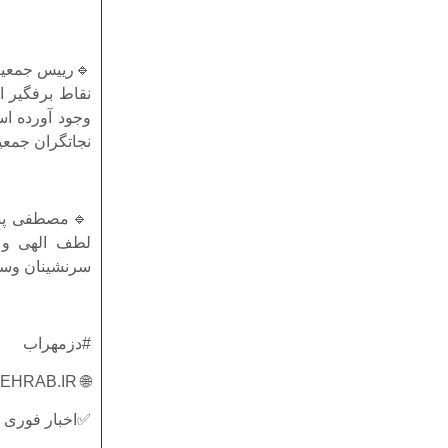
🔹رییس جمعیت 
نقاط برفگیر 
نجاتگران جمع
لطف الهی و 
سرنشینان وسای
#دزمهراب
🌐 DEZMEHRAB.IR
✅اخبار فوری 