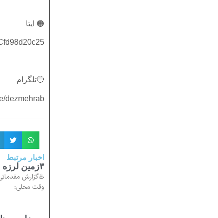
🟠 ایتا
4Cfd98d20c25
🔵تلگرام
.me/dezmehrab
اخبار مرتبط
۳زمین لرزه ،دزفول را لرزاندند
وقت محلی: