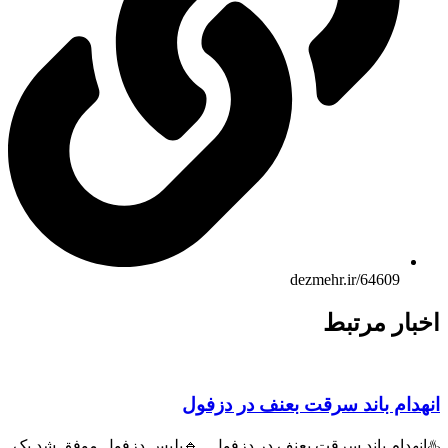
dezmehr.ir/64609
بار مرتبط
هدام باند سرقت بعنف در دزفول
انهدام باند سرقت بعنف در دزفول 🔹پلیس دزفول موفق شد یک