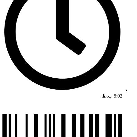
5:02 ب.ظ