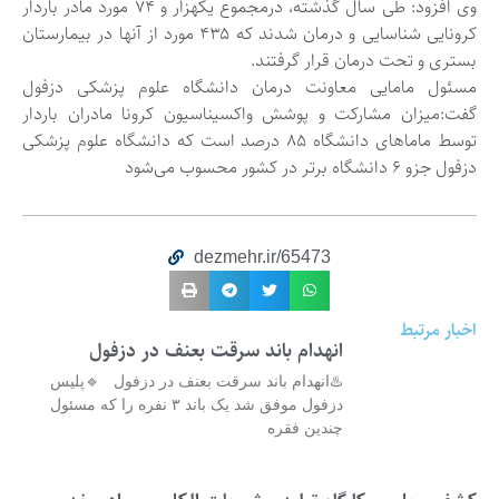
وی افزود: طی سال گذشته، درمجموع یکهزار و ۷۴ مورد مادر باردار
کرونایی شناسایی و درمان شدند که ۴۳۵ مورد از آنها در بیمارستان
بستری و تحت درمان قرار گرفتند.
مسئول مامایی معاونت درمان دانشگاه علوم پزشکی دزفول
گفت:میزان مشارکت و پوشش واکسیناسیون کرونا مادران باردار
توسط ماماهای دانشگاه ۸۵ درصد است که دانشگاه علوم پزشکی
دزفول جزو ۶ دانشگاه برتر در کشور محسوب می‌شود
dezmehr.ir/65473
اخبار مرتبط
انهدام باند سرقت بعنف در دزفول
♨️انهدام باند سرقت بعنف در دزفول 🔹پلیس
دزفول موفق شد یک باند ۳ نفره را که مسئول
چندین فقره