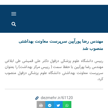
درباره ما
ارسال خبر
ارتباط با ما
پرونده ویژه
اخبار ایران و جهان
اخبار دزفول
گزارش های ویدویی
اخبار خوزستان
مهندس رضا پورآیین سرپرست معاونت بهداشتی
منصوب شد
رییس دانشگاه علوم پزشکی دزفول دکتر علی قمیشی طی ابلاغی
مهندس رضا پورآیین با حفظ سمت ( رییس مرکز بهداشت) را بعنوان
سرپرست معاونت بهداشتی دانشگاه علوم پزشکی دزفول منصوب
کرد.
dezmehr.ir/61120