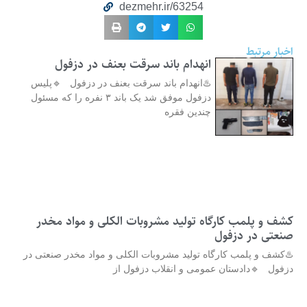
dezmehr.ir/63254
اخبار مرتبط
انهدام باند سرقت بعنف در دزفول
♨️انهدام باند سرقت بعنف در دزفول 🔹پلیس
دزفول موفق شد یک باند ۳ نفره را که مسئول
چندین فقره
کشف و پلمب کارگاه تولید مشروبات الکلی و مواد مخدر
صنعتی در دزفول
♨️کشف و پلمب کارگاه تولید مشروبات الکلی و مواد مخدر صنعتی در
دزفول 🔹دادستان عمومی و انقلاب دزفول از