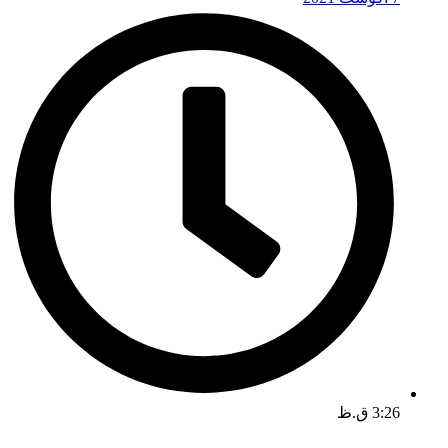
3:26 ق.ظ