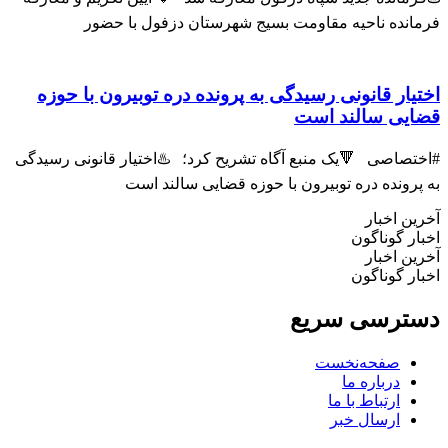
نده ناحیه مقاومت بسیج شهرستان دزفول با حضور
ار قانونی رسیدگی به پرونده دره توبیرون با حوزه
یی سالند است
صاصی 🔻یک منبع آگاه تشریح کرد؛ ♨️اختیار قانونی رسیدگی
رونده دره توبیرون با حوزه قضایی سالند است
 اخبار
 گوناگون
 اخبار
 گوناگون
رسی سریع
صفحه‌نخست
درباره ما
ارتباط با ما
ارسال خبر