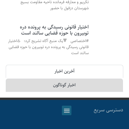
تکریم و معارفه فرمانده ناحیه مقاومت بسیج
شهرستان دزفول با حضور
اختیار قانونی رسیدگی به پرونده دره
توبیرون با حوزه قضایی سالند است
#اختصاصی 🔻یک منبع آگاه تشریح کرد؛ ♨️اختیار
قانونی رسیدگی به پرونده دره توبیرون با حوزه قضایی
سالند است
آخرین اخبار
اخبار گوناگون
دسترسی سریع