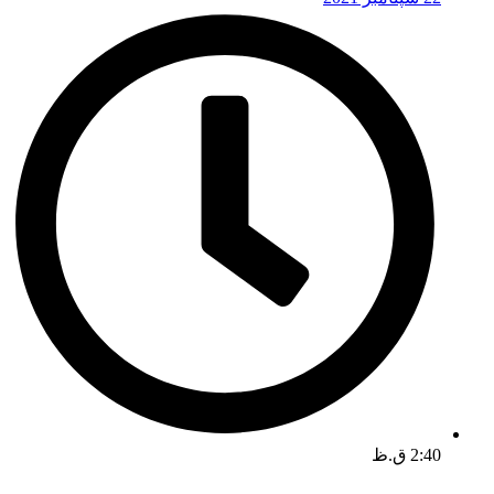
2:40 ق.ظ