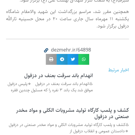
سبزقبا(ع) به سمت گلزار شهدای بهشت علی (ع) برگزار شود.
همچنین مقرر شد، مراسم بزرگداشت این شهید والامقام شامگاه
یکشنبه ۱۱ مهرماه سال جاری ساعت ۲۰ در محل حسینیه ثارالله
دزفول برگزار شود.
dezmehr.ir/64898
اخبار مرتبط
انهدام باند سرقت بعنف در دزفول
♨️انهدام باند سرقت بعنف در دزفول 🔹پلیس دزفول
موفق شد یک باند ۳ نفره را که مسئول چندین فقره
کشف و پلمب کارگاه تولید مشروبات الکلی و مواد مخدر
صنعتی در دزفول
♨️کشف و پلمب کارگاه تولید مشروبات الکلی و مواد مخدر صنعتی در دزفول
🔹دادستان عمومی و انقلاب دزفول از