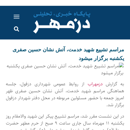
درباره ما
ارسال خبر
ارتباط با ما
پرونده ویژه
اخبار ایران و جهان
اخبار دزفول
گزارش های ویدویی
اخبار خوزستان
مراسم تشییع شهید خدمت، آتش نشان حسین صفری
یکشنبه برگزار میشود
به گزارش
دزمهراب
از روابط عمومی شهرداری دزفول، جلسه
هماهنگی مراسم شهید خدمت، آتش نشان حسین صفری ظهر
امروز جمعه با حضور مسئولین مربوطه در محل دفتر شهردار دزفول
برگزار شد.
در این نشست مقرر شد، مراسم تشییع پیکر این شهید والامقام روز
یکشنبه ۱۱ مهرماه سال جاری ساعت ۹ صبح از حرم مطهر حضرت