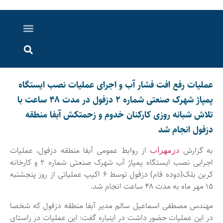
درباره ما
ارسال خبر
ارتباط با ما
پرونده ویژه
اخبار ایران و جهان
اخبار دزفول
گزارش های ویدویی
اخبار خوزستان
عملیات رفع افت فشار آب و اجرای عملیات نصب ایستگاه
پمپاژ شهرک صنعتی شماره ۲ دزفول در مدت ۴۸ ساعت با
تلاش شبانه روزی کارکنان خدوم و زحمتکش آبفا منطقه
دزفول انجام شد
به گزارش
از روابط عمومی آبفا منطقه دزفول، عملیات
دزمهراب
اجرایی نصب ایستگاه پمپاژ آب شهرک صنعتی شماره ۲ و کارخانه
کربن بلک(دوده فام) دزفول توسط ۶ اکیپ عملیاتی از روز پنجشنبه
۱۵ مهر ماه به مدت ۴۸ ساعت انجام شد.
مهندس مصطفی اسماعیل سالم مدیر آبفا منطقه دزفول که شخصا
در این عملیات حضور داشت در اینباره گفت: این عملیات در راستای