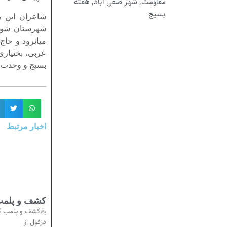
مقاومت
,
شهر صفی آباد
,
هفته
بسیج
شاعران این ب
شهرستان شوش
میانرود و حاج
عربی، بختیاری
بسیج و وحدت ا
اخبار مرتبط
کشف و پلمب 
♨️کشف و پلمب کا
دزفول از