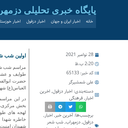
پایگاه خبری تحلیلی دزمهر
خانه
اخبار ایران و جهان
اخبار دزفول
اخبار خوزستا
28 نوامبر 2021
اولین شب شع
2:20 ب.ظ
مراسم شب شعر
کد خبر: 65133
طوایف و عشای
علی شمشیرگر
حضرت ابوالفض
العباس(ع) شهر
دسته‌بندی:
اخبار دزفول
,
اخرین
اخبار
,
فرهنگی
در این مراسم
بخش مرکزی، ش
لهجه های طوا
برچسب‌ها:
آخرین خبر
,
اخبار
,
خاطره شهدا ب
دزفول
,
دزمهراب
,
شب شعر
شهیدان امنیت ش