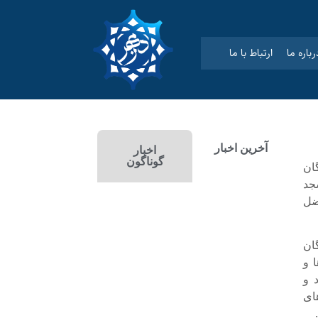
رباره ما
ارتباط با ما
آخرین اخبار
اخبار
گوناگون
ان
جد
ضل
ان
 و
 و
ای