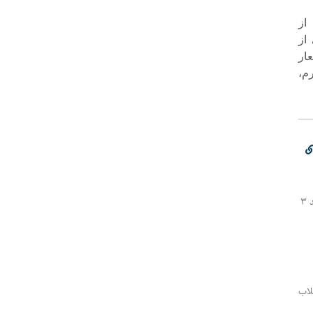
از
از
ار
م،
♨️انهدام باند سرقت بعنف در دزفول 🔹پلیس دزفول موفق شد یک باند ۳
لاب