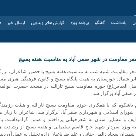
ن
یادداشت
گفتگو
پرونده ویژه
گزارش های ویدویی
ارسال خبر
د
ر مقاومت در شهر صفی آباد به مناسبت هفته بسیج
 مقاومت شنبه شب به مناسبت هفته بسیج با حضور شاعران، بزرگ
ر شمال خوزستان به همت پایگاه بسیج و کانون فرهنگی هنری مس
ل العباس(ع) حوزه مقاومت بسیج ثارالله در مسجد حضرت ابوالف
 صفی آباد برگزار شد.
 باشکوه که با همکاری حوزه مقاومت بسیج ثارالله و هیئت رزمندگ
ورای اسلامی و شهرداری صفی‌آباد برگزار شد، شاعران با زبان ها
یف و عشایر استان به شعرخوانی پرداختند و ضمن گرامیداشت یاد
ه ویژه سردار شهید حاج قاسم سلیمانی و هفته بسیج از رشادت ه
هیدان سجاد دالمن چنانی و علیرضا باغبان زاده تجلیل به عمل آوردند.