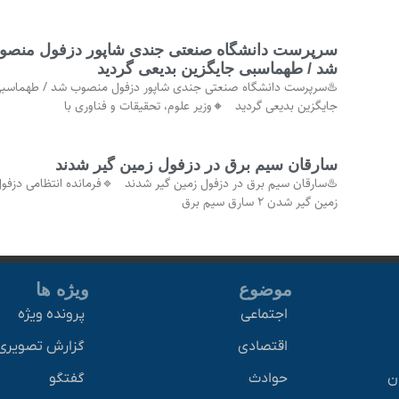
سرپرست دانشگاه صنعتی جندی شاپور دزفول منصو
شد / طهماسبی جایگزین بدیعی گردید
♨️سرپرست دانشگاه صنعتی جندی شاپور دزفول منصوب شد / طهماسب
جایگزین بدیعی گردید 🔸وزیر علوم، تحقیقات و فناوری با
سارقان سیم برق در دزفول زمین گیر شدند
♨️سارقان سیم برق در دزفول زمین گیر شدند 🔹فرمانده انتظامی دزفول
زمین گیر شدن ۲ سارق سیم برق
موضوع
ویژه ها
اجتماعی
پرونده ویژه
اقتصادی
گزارش تصویری
ان
حوادث
گفتگو