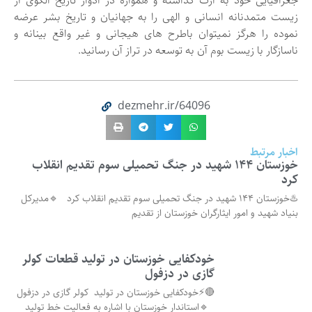
جغرافیایی خود به ارث گذاشته و همواره در ادوار تاریخ الگوی از
زیست متمدنانه انسانی و الهی را به جهانیان و تاریخ بشر عرضه
نموده را هرگز نمیتوان باطرح های هیجانی و غیر واقع بینانه و
ناسازگار با زیست بوم آن به توسعه در تراز آن رسانید.
dezmehr.ir/64096
اخبار مرتبط
خوزستان ۱۴۴ شهید در جنگ تحمیلی سوم تقدیم انقلاب
کرد
♨️خوزستان ۱۴۴ شهید در جنگ تحمیلی سوم تقدیم انقلاب کرد 🔹مدیرکل
بنیاد شهید و امور ایثارگران خوزستان از تقدیم
خودکفایی خوزستان در تولید قطعات کولر
گازی در دزفول
🔴⚡خودکفایی خوزستان در تولید کولر گازی در دزفول
🔹استاندار خوزستان با اشاره به فعالیت خط تولید