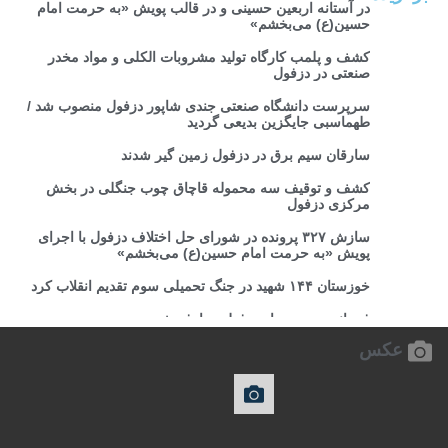
در آستانه اربعین حسینی و در قالب پویش «به حرمت امام
حسین(ع) می‌بخشم»
کشف و پلمب کارگاه تولید مشروبات الکلی و مواد مخدر
صنعتی در دزفول
سرپرست دانشگاه صنعتی جندی شاپور دزفول منصوب شد /
طهماسبی جایگزین بدیعی گردید
سارقان سیم برق در دزفول زمین گیر شدند
کشف و توقیف سه محموله قاچاق چوب جنگلی در بخش
مرکزی دزفول
سازش ۳۲۷ پرونده در شورای حل اختلاف دزفول با اجرای
پویش «به حرمت امام حسین(ع) می‌بخشم»
خوزستان ۱۴۴ شهید در جنگ تحمیلی سوم تقدیم انقلاب کرد
فرمانده جدید سپاه دزفول معارفه شد
عکس