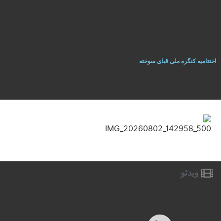
اختتاميه کنگره ملی قبای سوخته
ویدئو