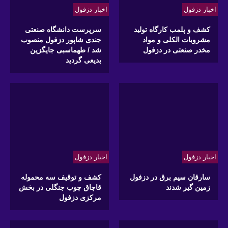
اخبار دزفول
اخبار دزفول
کشف و پلمب کارگاه تولید
سرپرست دانشگاه صنعتی
مشروبات الکلی و مواد
جندی شاپور دزفول منصوب
مخدر صنعتی در دزفول
شد / طهماسبی جایگزین
بدیعی گردید
اخبار دزفول
اخبار دزفول
سارقان سیم برق در دزفول
کشف و توقیف سه محموله
زمین گیر شدند
قاچاق چوب جنگلی در بخش
مرکزی دزفول