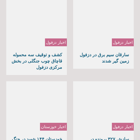
اخبار دزفول
اخبار دزفول
سارقان سیم برق در دزفول
کشف و توقیف سه محموله
زمین گیر شدند
قاچاق چوب جنگلی در بخش
مرکزی دزفول
اخبار دزفول
اخبار خوزستان
سازش ۳۲۷ پرونده در
خوزستان ۱۴۴ شهید در جنگ