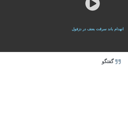
انهدام باند سرقت بعنف در دزفول
گفتگو