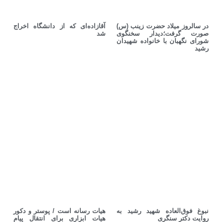
در سالروز میلاد حضرت زینب (س)
آقازاده‌ای که از دانشگاه اخراج
صورت گرفت؛دیدار سخنگوی
شد
شورای نگهبان با خانواده شهیدان
رشید
نبوغ فوق‌العاده‌ شهید رشید به
هیات رسانه است / پوستر و دکور
روایت دکتر سنگری
هیات ابزاری برای انتقال پیام