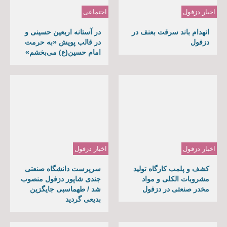
اخبار دزفول
اجتماعی
انهدام باند سرقت بعنف در
در آستانه اربعین حسینی و
دزفول
در قالب پویش «به حرمت
امام حسین(ع) می‌بخشم»
اخبار دزفول
اخبار دزفول
کشف و پلمب کارگاه تولید
سرپرست دانشگاه صنعتی
مشروبات الکلی و مواد
جندی شاپور دزفول منصوب
مخدر صنعتی در دزفول
شد / طهماسبی جایگزین
بدیعی گردید