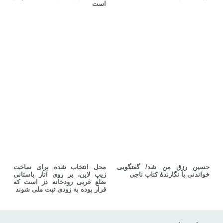
است
حسین رزق من شد/ گفتگویی
محل انتخاب شده برای ساخت
خواندنی با نگارندهٔ کتاب ناجی
زیپ لاین، بر روی آثار باستانی
ضلع غربی رودخانه دز است که
قرار بوده به زودی ثبت ملی شوند