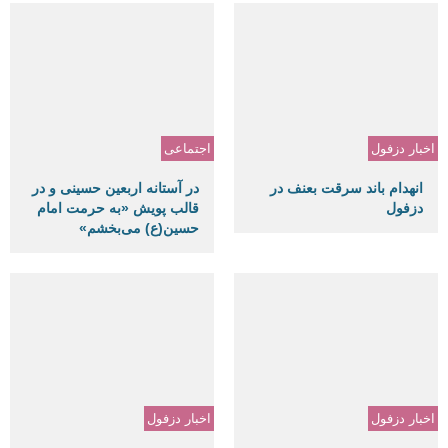
اخبار دزفول
اجتماعی
انهدام باند سرقت بعنف در
در آستانه اربعین حسینی و در
دزفول
قالب پویش «به حرمت امام
حسین(ع) می‌بخشم»
اخبار دزفول
اخبار دزفول