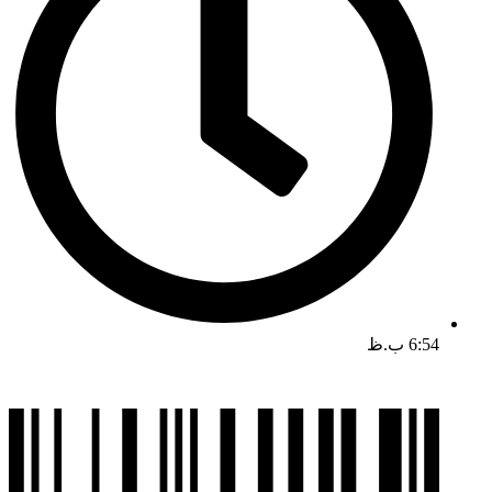
6:54 ب.ظ