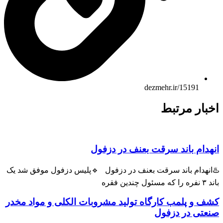
dezmehr.ir/15191
بار مرتبط
هدام باند سرقت بعنف در دزفول
انهدام باند سرقت بعنف در دزفول 🔹پلیس دزفول موفق شد یک
ول چندین فقره
ف و پلمب کارگاه تولید مشروبات الکلی و مواد مخدر
عتی در دزفول