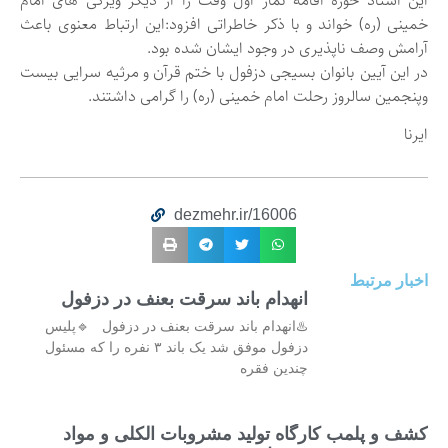
این استاد حوزه اقامه نماز اول وقت را از دیگر ویژگی های امام
خمینی (ره) خواند و با ذکر خاطراتی افزود:این ارتباط معنوی باعث
آرامش وصف ناپذیری در وجود ایشان شده بود.
در این آیین بانوان بسیجی دزفول با ختم قرآن و مرثیه سرایی بیست
وپنجمین سالروز رحلت امام خمینی (ره) را گرامی داشتند.
ایرنا
dezmehr.ir/16006
اخبار مرتبط
انهدام باند سرقت بعنف در دزفول
♨️انهدام باند سرقت بعنف در دزفول 🔹پلیس
دزفول موفق شد یک باند ۳ نفره را که مسئول
چندین فقره
کشف و پلمب کارگاه تولید مشروبات الکلی و مواد