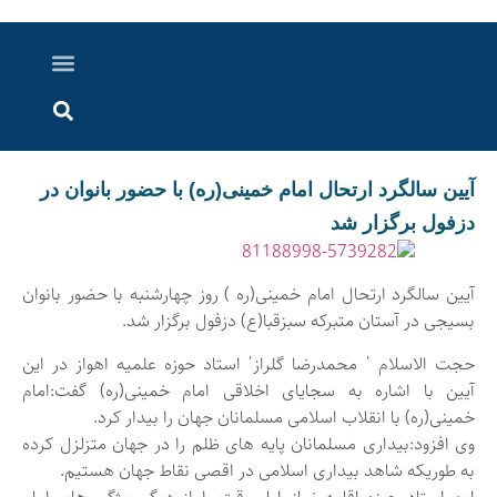
درباره ما
ارسال خبر
ارتباط با ما
پرونده ویژه
اخبار ایران و جهان
اخبار دزفول
گزارش های ویدویی
اخبار خوزستان
آیین سالگرد ارتحال امام خمینی(ره) با حضور بانوان در
دزفول برگزار شد
آیین سالگرد ارتحال امام خمینی(ره ) روز چهارشنبه با حضور بانوان
بسیجی در آستان متبرکه سبزقبا(ع) دزفول برگزار شد.
حجت الاسلام ˈ محمدرضا گلرازˈ استاد حوزه علمیه اهواز در این
آیین با اشاره به سجایای اخلاقی امام خمینی(ره) گفت:امام
خمینی(ره) با انقلاب اسلامی مسلمانان جهان را بیدار کرد.
وی افزود:بیداری مسلمانان پایه های ظلم را در جهان متزلزل کرده
به طوریکه شاهد بیداری اسلامی در اقصی نقاط جهان هستیم.