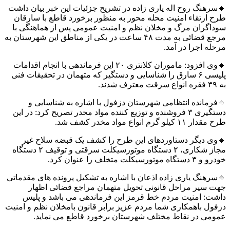
هنگ روح اله یاری زاده در تشریح جزئیات این خبر بیان داشت
ارتقاء امنیت محله محور به منظور برخورد قاطع با سارقان
گران مرگ و مخلان نظم و امنیت عمومی پس از هماهنگی با
مرجع قضائی به مدت ۴۸ ساعت در یکی از مناطق این شهرستان به
 اجرا در آمد.
🔹وی افزود: ماموران کلانتری ۲۰ این فرماندهی با انجام اقدامات
پلیسی ۶ سارق را شناسایی و دستگیر که متهمان در تحقیقات فنی
مانده انتظامی شهرستان دزفول با اشاره به شناسایی و
دستگیری ۳ فروشنده و توزیع کننده مواد مخدر تصریح کرد: در این
 گرم انواع مواد مخدر کشف شد.
 دیگر دستاوردهای این طرح را کشف یک قبضه سلاح غیر
مجاز شکاری، ۲ دستگاه موتورسیکلت سرقتی و توقیف ۲ دستگاه
کلت متخلف را عنوان کرد.
هنگ یاری زاده اذعان با اشاره به تشکیل پرونده های مقدماتی
سیر مراحل قانونی تحویل متهمان مراجع قضائی اظهار
: امنیت مردم خط قرمز این فرماندهی می باشد و پلیس
ل باهمکاری شما مردم عزیز برابر قانون بامخلان نظم و امنیت
ی در نقاط مختلف شهرستان برخورد قاطع می نماید.