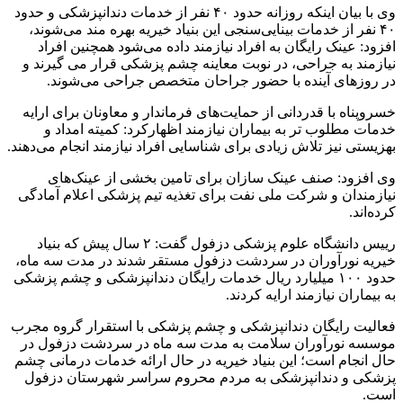
وی با بیان اینکه روزانه حدود ۴۰ نفر از خدمات دندانپزشکی و حدود
 نفر از خدمات بینایی‌سنجی این بنیاد خیریه بهره مند می‌شوند،
: عینک رایگان به افراد نیازمند داده می‌شود همچنین افراد
مند به جراحی، در نوبت معاینه چشم پزشکی قرار می گیرند و
وزهای آینده با حضور جراحان متخصص جراحی می‌شوند.
ناه با قدردانی از حمایت‌های فرماندار و معاونان برای ارایه
 مطلوب تر به بیماران نیازمند اظهارکرد: کمیته امداد و
تی نیز تلاش زیادی برای شناسایی افراد نیازمند انجام می‌دهند.
فزود: صنف عینک سازان برای تامین بخشی از عینک‌های
مندان و شرکت ملی نفت برای تغذیه تیم پزشکی اعلام آمادگی
اند.
رییس دانشگاه علوم پزشکی دزفول گفت: ۲ سال پیش که بنیاد
ه نورآوران در سردشت دزفول مستقر شدند در مدت سه ماه،
حدود ۱۰۰ میلیارد ریال خدمات رایگان دندانپزشکی و چشم پزشکی
ماران نیازمند ارایه کردند.
یت رایگان دندانپزشکی و چشم پزشکی با استقرار گروه مجرب
ه نورآوران سلامت به مدت سه ماه در سردشت دزفول در
انجام است؛ این بنیاد خیریه در حال ارائه خدمات درمانی چشم
ی و دندانپزشکی به مردم محروم سراسر شهرستان دزفول