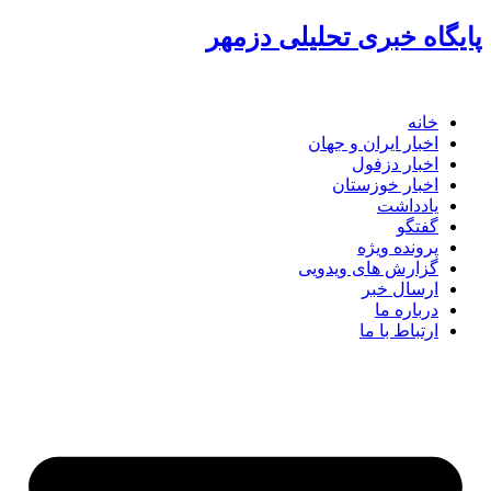
پرش
پایگاه خبری تحلیلی دزمهر
به
محتوا
خانه
اخبار ایران و جهان
اخبار دزفول
اخبار خوزستان
یادداشت
گفتگو
پرونده ویژه
گزارش های ویدویی
ارسال خبر
درباره ما
ارتباط با ما