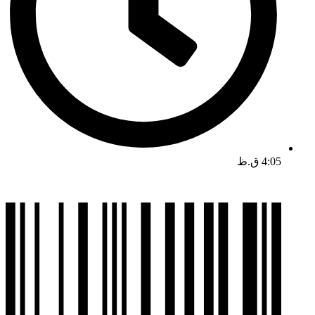
4:05 ق.ظ