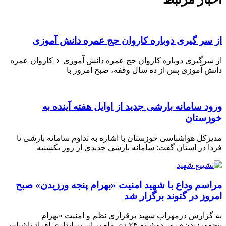
ر گیری دوباره کاروان حج عمره دانش آموزی
رگیری دوباره کاروان حج عمره دانش آموزی 🔹کاروان عمره
 آموزی پس از ده سال وقفه، صبح امروز با
 سامانه بارشی جدید از اوایل هفته آینده به
ستان
کل هواشناسی خوزستان با اشاره به تداوم سامانه بارشی تا
 در استان گفت: سامانه بارشی جدیدی از روز یکشنبه
م وداع با شهید امنیت «بهرام پنجه ورزیدن» صبح
ز در گتوند برگزار شد
زارش دزمهراب شهید برقراری نظم و امنیت «بهرام
» روز دوشنبه ۲۴ دی ماه بر اثر تیراندازی افراد ناشناس