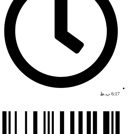
6:17 ب.ظ