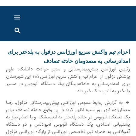
درباره ما
ارسال خبر
ارتباط با ما
پرونده ویژه
اخبار ایران و جهان
اخبار دزفول
گزارش های ویدویی
اخبار خوزستان
اعزام تیم واکنش سریع اورژانس دزفول به پلدختر برای
امدادرسانی به مصدومان حادثه تصادف
رئیس اورژانس پیش‌بیمارستانی و مدیر حوادث دانشگاه علوم
پزشکی دزفول از اعزام تیم واکنش سریع اورژانس ۱۱۵ این شهرستان
برای امدادرسانی به حادثه‌دیدگان یک دستگاه اتوبوس در مسیر
پلدختر به اندیمشک خبر داد.
🔹 به گزارش روابط عمومی اورژانس پیش‌بیمارستانی دزفول، رضا
معمارزاده ظهر روز شنبه اظهار کرد: در پی وقوع حادثه تصادف برای
یک دستگاه اتوبوس در جاده پلدختر به اندیمشک، و با اعلام نیاز به
پشتیبانی امدادی، یک دستگاه اتوبوس آمبولانس و دو دستگاه
آمبولانس به همراه تیم تخصصی اورژانس از پایگاه اورژانس دزفول