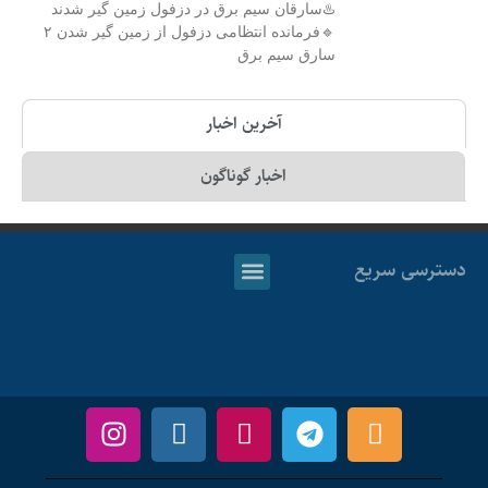
♨️سارقان سیم برق در دزفول زمین گیر شدند
🔹فرمانده انتظامی دزفول از زمین گیر شدن ۲
سارق سیم برق
آخرین اخبار
اخبار گوناگون
دسترسی سریع