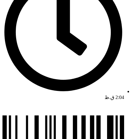
2:04 ق.ظ