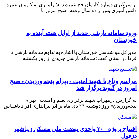
 سرگیری دوباره کاروان حج عمره دانش آموزی 🔹کاروان عمره
ش آموزی پس از ده سال وقفه، صبح امروز با
ود سامانه بارشی جدید از اوایل هفته آینده به
زستان
رکل هواشناسی خوزستان با اشاره به تداوم سامانه بارشی تا
ا در استان گفت: سامانه بارشی جدیدی از روز یکشنبه
اسم وداع با شهید امنیت «بهرام پنجه ورزیدن» صبح
روز در گتوند برگزار شد
گزارش دزمهراب شهید برقراری نظم و امنیت «بهرام
رزیدن» روز دوشنبه ۲۴ دی ماه بر اثر تیراندازی افراد ناشناس
افتتاح پروژه ۲۰۰ واحدی نهضت ملی مسکن زیباشهر
فول