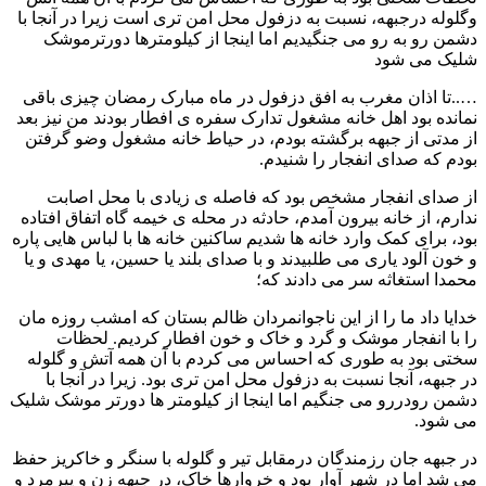
له درجبهه، نسبت به دزفول محل امن تری است زیرا در آنجا با
 رو به رو می جنگیدیم اما اینجا از کیلومترها دورترموشک
 می شود
ا اذان مغرب به افق دزفول در ماه مبارک رمضان چیزی باقی
ه بود اهل خانه مشغول تدارک سفره ی افطار بودند من نیز بعد
دتی از جبهه برگشته بودم، در حیاط خانه مشغول وضو گرفتن
که صدای انفجار را شنیدم.
دای انفجار مشخص بود که فاصله ی زیادی با محل اصابت
، از خانه بیرون آمدم، حادثه در محله ی خیمه گاه اتفاق افتاده
برای کمک وارد خانه ها شدیم ساکنین خانه ها با لباس هایی پاره
 آلود یاری می طلبیدند و با صدای بلند یا حسین، یا مهدی و یا
ا استغاثه سر می دادند که؛
 داد ما را از این ناجوانمردان ظالم بستان که امشب روزه مان
ا انفجار موشک و گرد و خاک و خون افطار کردیم. لحظات
 بود به طوری که احساس می کردم با آن همه آتش و گلوله
هه، آنجا نسبت به دزفول محل امن تری بود. زیرا در آنجا با
 رودررو می جنگیم اما اینجا از کیلومتر ها دورتر موشک شلیک
ود.
بهه جان رزمندگان درمقابل تیر و گلوله با سنگر و خاکریز حفظ
 اما در شهر آوار بود و خروارها خاک، در جبهه زن و پیرمرد و