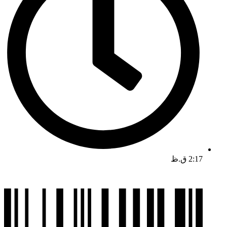
2:17 ق.ظ