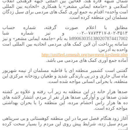
 شبهه قاره هند، فعالین بین المللی جبهه فرهنگی انقلاب
می و «جامعه ایمانی مشعر» با همکاری «اتحادیه بین المللی
واحده» اقدام به جمع آوری کمک های مردمی برای سیل زدگان
ان این منطقه کرده است.
بق با اعلام صورت گرفته، شماره حساب
۳۵۱۳-۸۰۲-۰۷۸۷۴۴۱۷-۰۰۲ و نیز شماره شبا
Ir890630351380207874417002 به نام «جامعه ایمانی مشعر» و نیز
نه پرداخت آن لاین کمک های مردمی اتحادیه بین المللی امت
ه به آدرس:
http://unified-ummah.org/payment-keshmi
ه جمع آوری کمک های مردمی می باشد.
ی است کشمیر منطقه ای با قاطبه مسلمان از نیمه شهریور
سال جاری و در پی بارندگی شدید و طغیان رودخانه مرکزی این
ه، با بحرانی انسانی مواجه شده است.
 هزار خانه در این منطقه به زیر آب رفته و علاوه بر کشته
صدها تن و آوارگی صدها هزار نفر از مردم، انتشار لاشه های
ا هزار راس احشام مرده، این منطقه را با بحران بهداشتی
ه کرده است.
 زود هنگام فصل سرما در این منطقه کوهستانی و بی سرپناهی
 سیل زده، شرایط پیش روی این مردم را بسیار سخت کرده