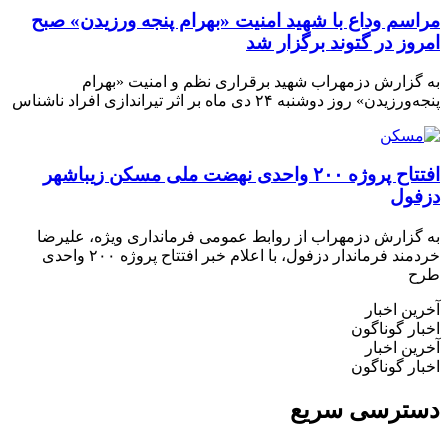
م وداع با شهید امنیت «بهرام پنجه ورزیدن» صبح
ز در گتوند برگزار شد
زارش دزمهراب شهید برقراری نظم و امنیت «بهرام
» روز دوشنبه ۲۴ دی ماه بر اثر تیراندازی افراد ناشناس
افتتاح پروژه ۲۰۰ واحدی نهضت ملی مسکن زیباشهر
ول
زارش دزمهراب از روابط عمومی فرمانداری ویژه، علیرضا
خردمند فرماندار دزفول، با اعلام خبر افتتاح پروژه ۲۰۰ واحدی
 اخبار
 گوناگون
 اخبار
 گوناگون
رسی سریع