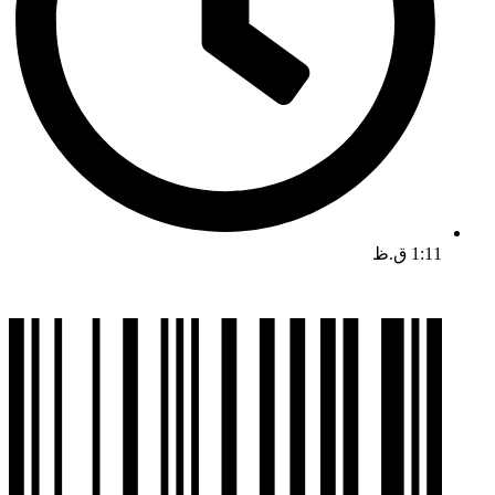
1:11 ق.ظ