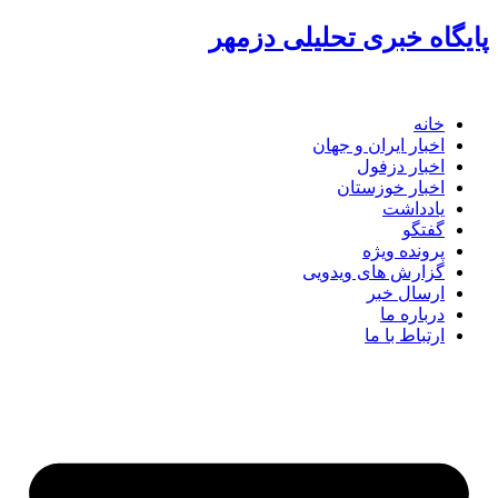
پرش
پایگاه خبری تحلیلی دزمهر
به
محتوا
خانه
اخبار ایران و جهان
اخبار دزفول
اخبار خوزستان
یادداشت
گفتگو
پرونده ویژه
گزارش های ویدویی
ارسال خبر
درباره ما
ارتباط با ما