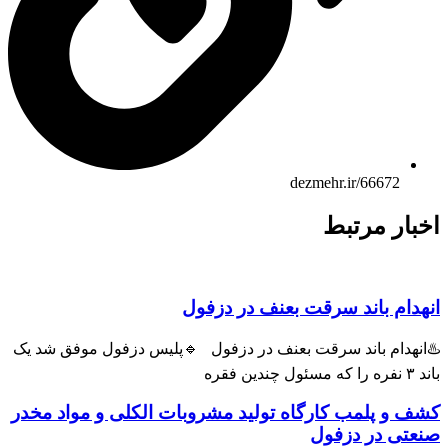
dezmehr.ir/66672
ار مرتبط
ام باند سرقت بعنف در دزفول
هدام باند سرقت بعنف در دزفول 🔹پلیس دزفول موفق شد یک
و پلمب کارگاه تولید مشروبات الکلی و مواد مخدر
ی در دزفول