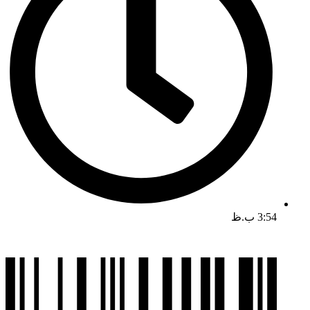
3:54 ب.ظ