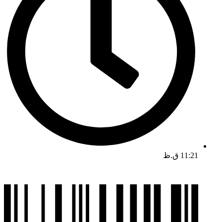
11:21 ق.ظ