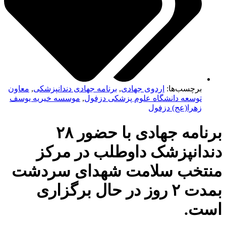
برچسب‌ها:
اردوی جهادی
,
برنامه جهادی دندانپزشکی
,
معاون
توسعه دانشگاه علوم پزشکی دزفول
,
موسسه خیریه یوسف
زهرا(عج) دزفول
برنامه جهادی با حضور ۲۸
دانپزشک داوطلب در مرکز
تخب سلامت شهدای سردشت
بمدت ۲ روز در حال برگزاری
ت.