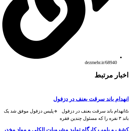
dezmehr.ir/68940
ار مرتبط
ام باند سرقت بعنف در دزفول
هدام باند سرقت بعنف در دزفول 🔹پلیس دزفول موفق شد یک
و پلمب کارگاه تولید مشروبات الکلی و مواد مخدر