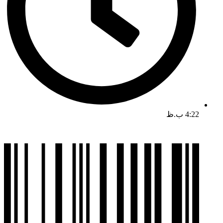
4:22 ب.ظ