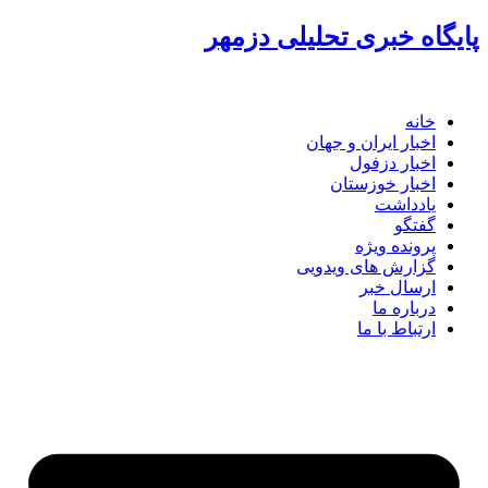
پرش
پایگاه خبری تحلیلی دزمهر
به
محتوا
خانه
اخبار ایران و جهان
اخبار دزفول
اخبار خوزستان
یادداشت
گفتگو
پرونده ویژه
گزارش های ویدویی
ارسال خبر
درباره ما
ارتباط با ما