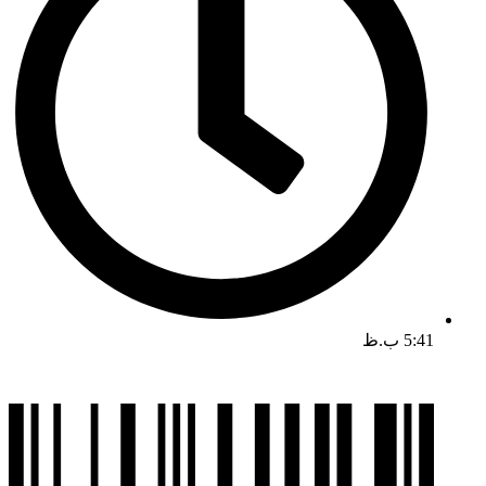
5:41 ب.ظ