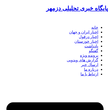
پرش
پایگاه خبری تحلیلی دزمهر
به
محتوا
خانه
اخبار ایران و جهان
اخبار دزفول
اخبار خوزستان
یادداشت
گفتگو
پرونده ویژه
گزارش های ویدویی
ارسال خبر
درباره ما
ارتباط با ما